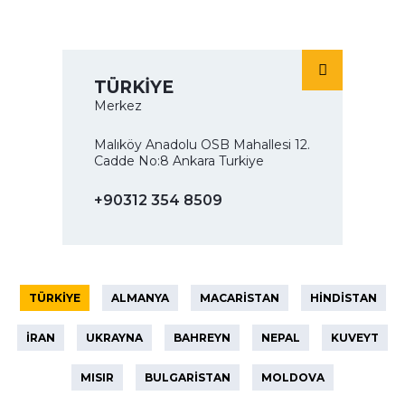
TÜRKİYE
Merkez
Malıköy Anadolu OSB Mahallesi 12.
Cadde No:8 Ankara Turkiye
+90312 354 8509
TÜRKİYE
ALMANYA
MACARİSTAN
HİNDİSTAN
İRAN
UKRAYNA
BAHREYN
NEPAL
KUVEYT
MISIR
BULGARİSTAN
MOLDOVA