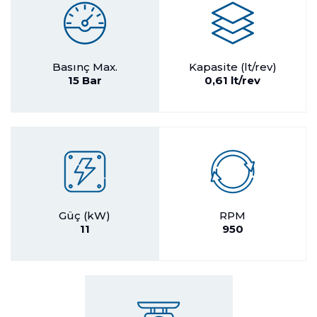
Basınç Max.
Kapasite (lt/rev)
15 Bar
0,61 lt/rev
Güç (kW)
RPM
11
950