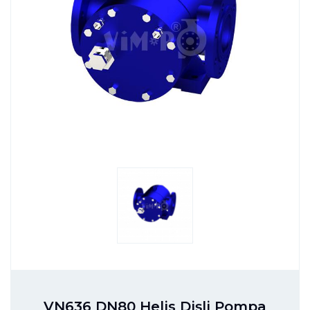
VN636 DN80 Helis Dişli Pompa